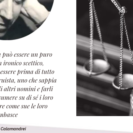
 può essere un puro
n ironico scettico,
 essere prima di tutto
ruista, uno che sappia
 altri uomini e farli
sumere su di sé i loro
ire come sue le loro
mbasce
o Calamandrei