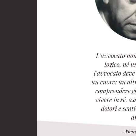
L'avvocato non
logico, né u
l'avvocato deve
un cuore: un alt
comprendere gli
vivere in sé, as
dolori e sent
a
- Pier