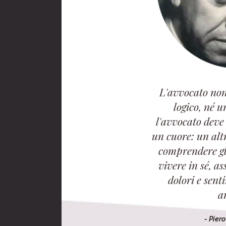
L'avvocato non
logico, né u
l'avvocato deve
un cuore: un alt
comprendere gli
vivere in sé, as
dolori e sent
a
- Pier