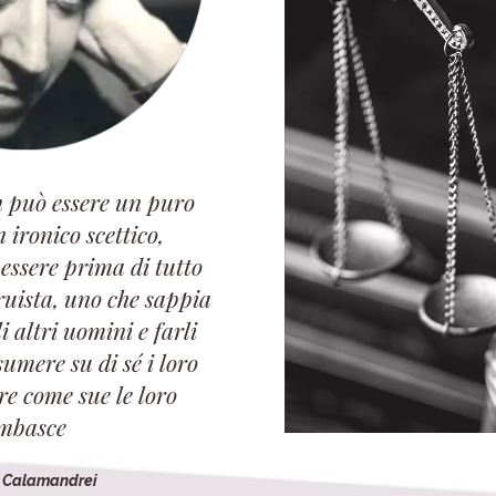
 può essere un puro
n ironico scettico,
 essere prima di tutto
ruista, uno che sappia
 altri uomini e farli
sumere su di sé i loro
ire come sue le loro
mbasce
o Calamandrei