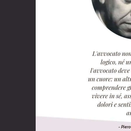
L'avvocato non
logico, né u
l'avvocato deve
un cuore: un alt
comprendere gli
vivere in sé, as
dolori e sent
a
- Pier