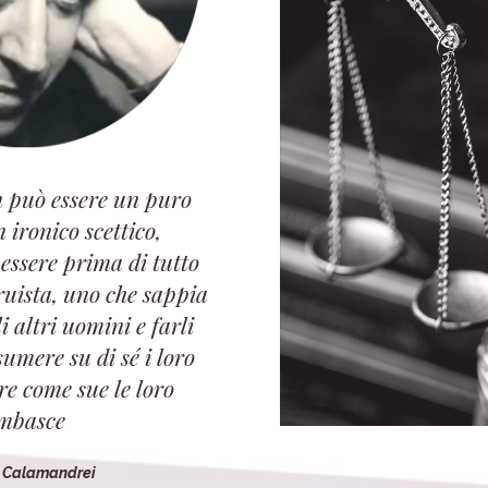
 può essere un puro
n ironico scettico,
 essere prima di tutto
ruista, uno che sappia
 altri uomini e farli
sumere su di sé i loro
ire come sue le loro
mbasce
o Calamandrei