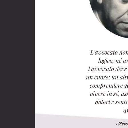
L'avvocato non
logico, né u
l'avvocato deve
un cuore: un alt
comprendere gli
vivere in sé, as
dolori e sent
a
- Pier