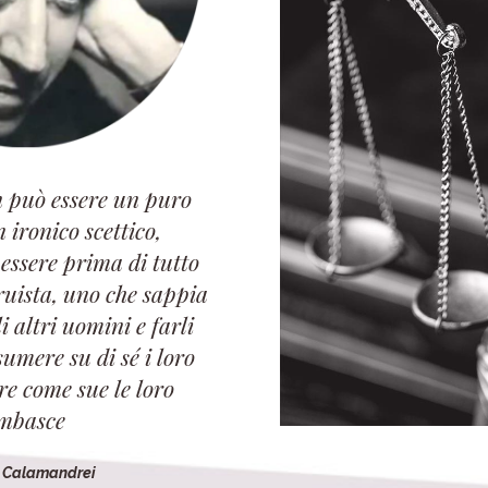
 può essere un puro
n ironico scettico,
 essere prima di tutto
ruista, uno che sappia
 altri uomini e farli
sumere su di sé i loro
ire come sue le loro
mbasce
o Calamandrei