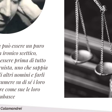
 può essere un puro
n ironico scettico,
 essere prima di tutto
ruista, uno che sappia
 altri uomini e farli
sumere su di sé i loro
ire come sue le loro
mbasce
o Calamandrei