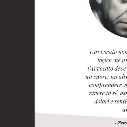
L'avvocato non
logico, né u
l'avvocato deve
un cuore: un alt
comprendere gli
vivere in sé, as
dolori e sent
a
- Pier