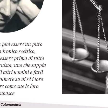
 può essere un puro
n ironico scettico,
 essere prima di tutto
ruista, uno che sappia
 altri uomini e farli
sumere su di sé i loro
ire come sue le loro
mbasce
o Calamandrei