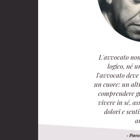
L'avvocato non
logico, né u
l'avvocato deve
un cuore: un alt
comprendere gli
vivere in sé, as
dolori e sent
a
- Pier