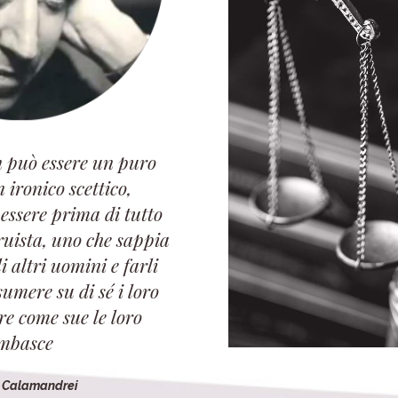
 può essere un puro
n ironico scettico,
 essere prima di tutto
ruista, uno che sappia
 altri uomini e farli
sumere su di sé i loro
ire come sue le loro
mbasce
o Calamandrei