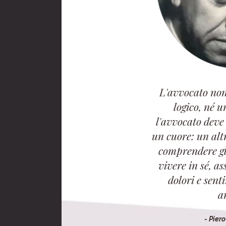
L'avvocato non
logico, né u
l'avvocato deve
un cuore: un alt
comprendere gli
vivere in sé, as
dolori e sent
a
- Pier